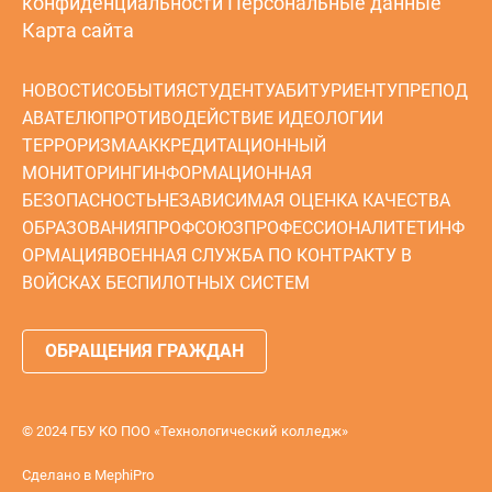
конфиденциальности
Персональные данные
Карта сайта
НОВОСТИ
СОБЫТИЯ
СТУДЕНТУ
АБИТУРИЕНТУ
ПРЕПОД
АВАТЕЛЮ
ПРОТИВОДЕЙСТВИЕ ИДЕОЛОГИИ
ТЕРРОРИЗМА
АККРЕДИТАЦИОННЫЙ
МОНИТОРИНГ
ИНФОРМАЦИОННАЯ
БЕЗОПАСНОСТЬ
НЕЗАВИСИМАЯ ОЦЕНКА КАЧЕСТВА
ОБРАЗОВАНИЯ
ПРОФСОЮЗ
ПРОФЕССИОНАЛИТЕТ
ИНФ
ОРМАЦИЯ
ВОЕННАЯ СЛУЖБА ПО КОНТРАКТУ В
ВОЙСКАХ БЕСПИЛОТНЫХ СИСТЕМ
ОБРАЩЕНИЯ ГРАЖДАН
© 2024 ГБУ КО ПОО «Технологический колледж»
Сделано в
MephiPro