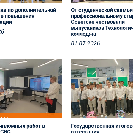
ка по дополнительной
От студенческой скамьи
е повышения
профессиональному стар
ации
Советске чествовали
30 июня в Центре культур
выпускников Технологи
26
досуга «Парус» города Со
колледжа
состоялся большой празд
01.07.2026
посвящённый выпускник
Технологического коллед
026 года в
ипломных работ в
Государственная итогов
ическом колледже
 СВС
аттестация