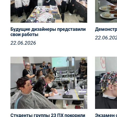
Будущие дизайнеры представили
Демонстр
свои работы
22.06.20
22.06.2026
С 15 по 1
курса по 
Успешная защита дипломных
«Поварск
проектов в Технологическом
прошёл д
колледже
экзамен
Студенты группы 23 ПХ покорили
Экзамен с