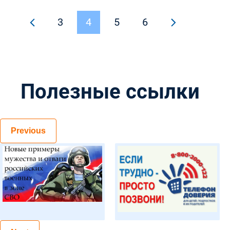
участники «Форума школьных
3
4
5
6
театров»
Полезные ссылки
Previous