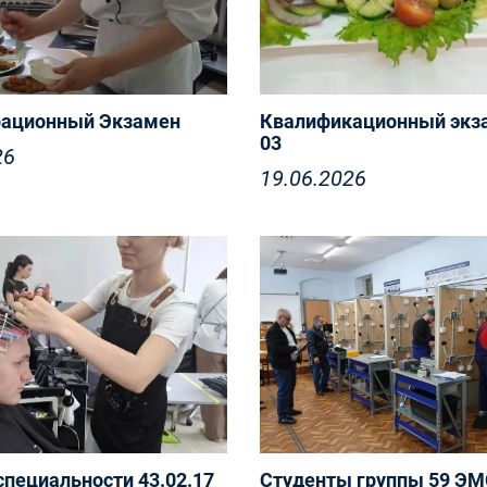
ационный Экзамен
Квалификационный экз
03
26
19.06.2026
9 июня в группе 2 ПКД 4
специальности
ое и кондитерское дело»
емонстрационный
пециальности 43.02.17
Студенты группы 59 ЭМ