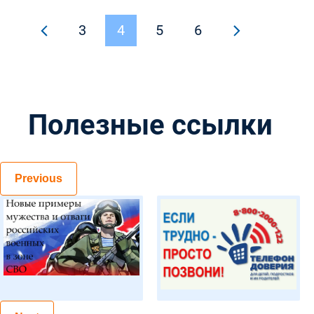
участники «Форума школьных
3
4
5
6
театров»
Полезные ссылки
Previous