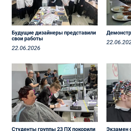
Будущие дизайнеры представили
Демонстр
свои работы
22.06.20
22.06.2026
С 15 по 1
курса по 
Успешная защита дипломных
«Поварск
проектов в Технологическом
прошёл д
колледже
экзамен
Студенты группы 23 ПХ покорили
Экзамен с