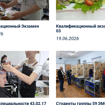
ационный Экзамен
Квалификационный экз
03
26
19.06.2026
9 июня в группе 2 ПКД 4
специальности
ое и кондитерское дело»
емонстрационный
пециальности 43.02.17
Студенты группы 59 ЭМ