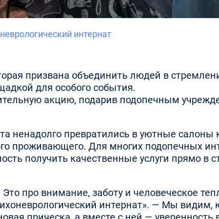
оневрологический интернат
торая призвана объединить людей в стремлени
щадкой для особого события.
рительную акцию, подарив подопечным учрежде
та ненадолго превратились в уютные салоны 
о проживающего. Для многих подопечных инт
ость получить качественные услуги прямо в с
. Это про внимание, заботу и человеческое те
ихоневрологический интернат». — Мы видим,
новая прическа, а вместе с ней — уверенность 