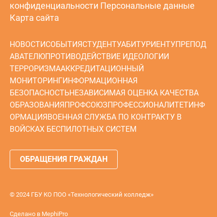
конфиденциальности
Персональные данные
Карта сайта
НОВОСТИ
СОБЫТИЯ
СТУДЕНТУ
АБИТУРИЕНТУ
ПРЕПОД
АВАТЕЛЮ
ПРОТИВОДЕЙСТВИЕ ИДЕОЛОГИИ
ТЕРРОРИЗМА
АККРЕДИТАЦИОННЫЙ
МОНИТОРИНГ
ИНФОРМАЦИОННАЯ
БЕЗОПАСНОСТЬ
НЕЗАВИСИМАЯ ОЦЕНКА КАЧЕСТВА
ОБРАЗОВАНИЯ
ПРОФСОЮЗ
ПРОФЕССИОНАЛИТЕТ
ИНФ
ОРМАЦИЯ
ВОЕННАЯ СЛУЖБА ПО КОНТРАКТУ В
ВОЙСКАХ БЕСПИЛОТНЫХ СИСТЕМ
ОБРАЩЕНИЯ ГРАЖДАН
© 2024 ГБУ КО ПОО «Технологический колледж»
Сделано в
MephiPro