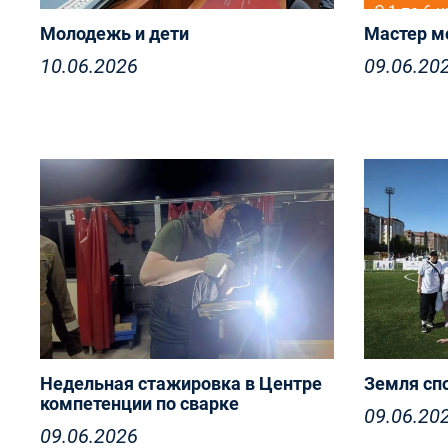
С 1 по 6 
Молодежь и дети
Мастер м
государс
проходил
10.06.2026
09.06.20
конкурс 
мастерст
учрежден
образова
«Мастер 
Недельная стажировка в Центре
Земля сп
компетенции по сварке
09.06.20
09.06.2026