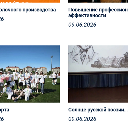
июня в Слуцком
олочного производства
Повышение профессион
твенном колледже
эффективности
 IX Международный
26
09.06.2026
профессионального
ва среди учащихся
ий среднего специального
ния по компетенции
молочного производства»
орта
Солнце русской поэзии…
26
09.06.2026