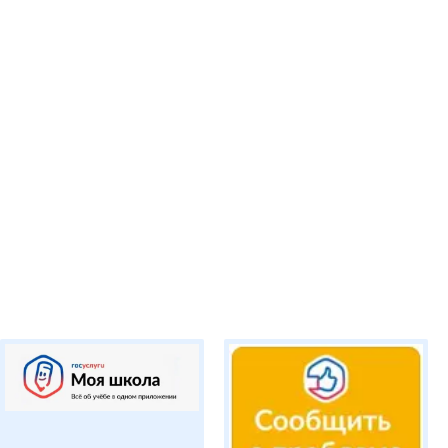
ический колледж на
ьном этапе марафона
орта".