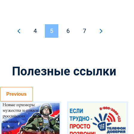
Технолог
Регионал
"Земля сп
4
5
6
7
Полезные ссылки
Previous